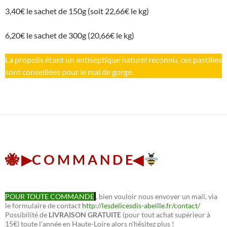
3,40€ le sachet de 150g (soit 22,66€ le kg)
6,20€ le sachet de 300g (20,66€ le kg)
La propolis étant un antiseptique naturel reconnu, ces pastilles
sont conseillées pour le mal de gorge.
🐝 ▶︎C O M M A N D E◀︎
POUR TOUTE COMMANDE
, bien vouloir nous envoyer un mail, via
le formulaire de contact
http://lesdelicesdis-abeille.fr/contact/
Possibilité de
LIVRAISON GRATUITE
(pour tout achat supérieur à
15€) toute l'année en Haute-Loire alors n'hésitez plus !