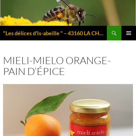
Aller
au
contenu
Recherche
"Les délices d'Is-abeille " – 43160 LA CHAISE-DIEU – Auvergne
MENU
PRINCI
MIELI-MIELO ORANGE-
PAIN D’ÉPICE