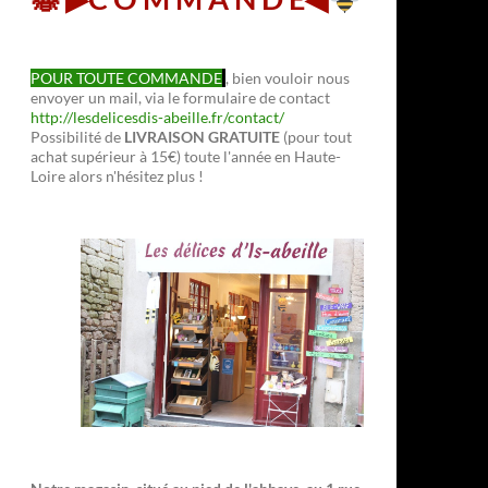
POUR TOUTE COMMANDE
, bien vouloir nous
envoyer un mail, via le formulaire de contact
http://lesdelicesdis-abeille.fr/contact/
Possibilité de
LIVRAISON GRATUITE
(pour tout
achat supérieur à 15€) toute l'année en Haute-
Loire alors n'hésitez plus !