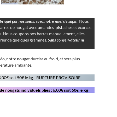
briqué par nos soins
, avec
notre miel de sapin
. Nous
arres de nougat avec amandes-pistaches et écorces
es. Nous coupons nos barres manuellement, elles
rier de quelques grammes.
Sans conservateur ni
éo, notre nougat durcira au froid, et sera plus
érature ambiante.
 5,00€ soit 50€ le kg. : RUPTURE PROVISOIRE
e nougats individuels pliés : 6,00€ soit 60€ le kg