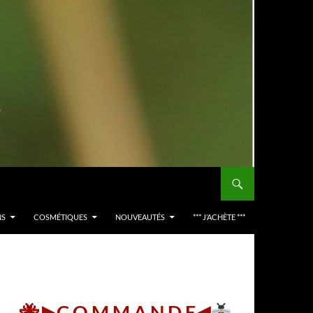
NS
COSMÉTIQUES
NOUVEAUTÉS
*** J’ACHÈTE ***
🐝 ▶︎C O M M A N D E◀︎