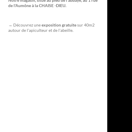
Notre magasin, situé au pied de l'abbaye, au 1 rue
de l'Aumône à la CHAISE -DIEU.
→ Découvrez une
exposition gratuite
sur 40m2
autour de l'apiculteur et de l'abeille.