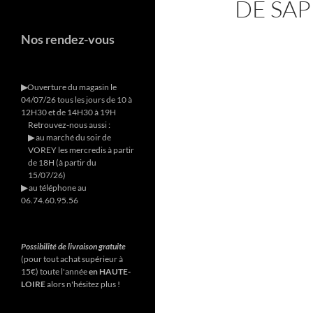
DE SAP
Nos rendez-vous
▶︎
Ouverture du magasin le
04/07/26 tous les jours de 10 à
12H30 et de 14H30 à 19H
Retrouvez-nous aussi :
▶︎
au marché du soir de
VOREY les mercredis à partir
de 18H (à partir du
15/07/26)
▶︎
au téléphone au
06.74.60.95.56
Possibilité de livraison gratuite
(pour tout achat supérieur à
15€) toute l'année
en HAUTE-
LOIRE
alors n'hésitez plus !