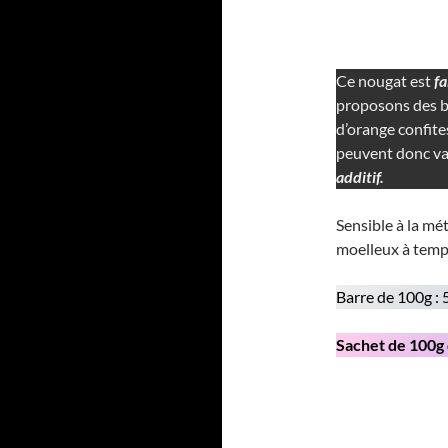
Ce nougat est
fa
proposons des b
d’orange confit
peuvent donc va
additif.
Sensible à la mét
moelleux à temp
Barre de 100g :
Sachet de 100g d