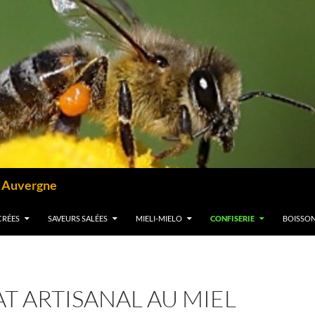
– Auvergne
CRÉES
SAVEURS SALÉES
MIELI-MIELO
CONFISERIE
BOISSO
 ARTISANAL AU MIEL