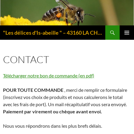
Aller
au
contenu
Recherche
"Les délices d'Is-abeille " – 43160 LA CHAISE-DIEU – Auvergne
MENU
PRINCI
CONTACT
Télécharger notre bon de commande (en pdf)
POUR TOUTE COMMANDE
, merci de remplir ce formulaire
(inscrivez vos choix de produits et nous calculerons le total
avec les frais de port). Un mail récapitulatif vous sera envoyé.
Paiement par virement ou chèque avant envoi.
Nous vous répondrons dans les plus brefs délais.