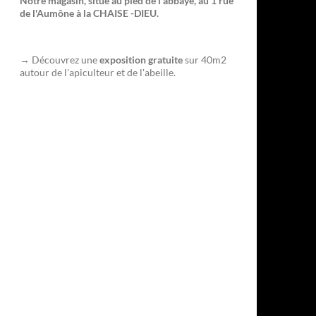
Notre magasin, situé au pied de l'abbaye, au 1 rue
de l'Aumône à la CHAISE -DIEU.
→ Découvrez une
exposition gratuite
sur 40m2
autour de l'apiculteur et de l'abeille.