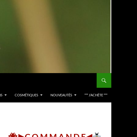
NS
COSMÉTIQUES
NOUVEAUTÉS
*** J’ACHÈTE ***
🐝 ▶︎C O M M A N D E◀︎