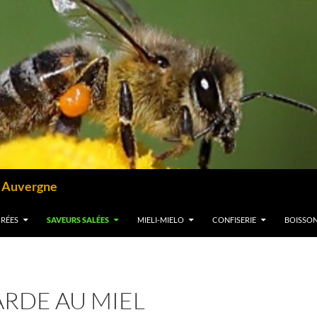
– Auvergne
CRÉES
SAVEURS SALÉES
MIELI-MIELO
CONFISERIE
BOISSO
RDE AU MIEL