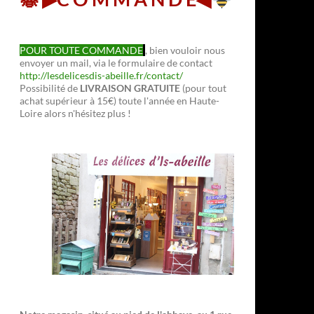
POUR TOUTE COMMANDE
, bien vouloir nous
envoyer un mail, via le formulaire de contact
http://lesdelicesdis-abeille.fr/contact/
Possibilité de
LIVRAISON GRATUITE
(pour tout
achat supérieur à 15€) toute l'année en Haute-
Loire alors n'hésitez plus !