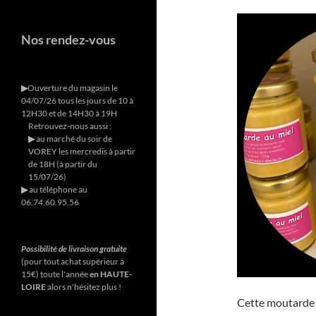
Nos rendez-vous
▶︎
Ouverture du magasin le
04/07/26 tous les jours de 10 à
12H30 et de 14H30 à 19H
Retrouvez-nous aussi :
▶︎
au marché du soir de
VOREY les mercredis à partir
de 18H (à partir du
15/07/26)
▶︎
au téléphone au
06.74.60.95.56
Possibilité de livraison gratuite
(pour tout achat supérieur à
15€) toute l'année
en HAUTE-
LOIRE
alors n'hésitez plus !
Cette moutarde e