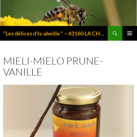
Aller
au
contenu
Recherche
"Les délices d'Is-abeille " – 43160 LA CHAISE-DIEU – Auvergne
MENU
PRINCI
MIELI-MIELO PRUNE-
VANILLE