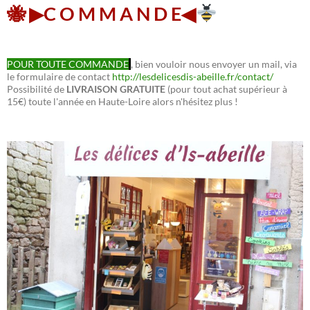
🐝 ▶︎C O M M A N D E◀︎
POUR TOUTE COMMANDE
, bien vouloir nous envoyer un mail, via
le formulaire de contact
http://lesdelicesdis-abeille.fr/contact/
Possibilité de
LIVRAISON GRATUITE
(pour tout achat supérieur à
15€) toute l'année en Haute-Loire alors n'hésitez plus !