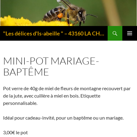
Aller
au
contenu
Recherche
"Les délices d'Is-abeille " – 43160 LA CHAISE-DIEU – Auvergne
MENU
PRINCI
MINI-POT MARIAGE-
BAPTÊME
Pot verre de 40g de miel de fleurs de montagne recouvert par
de la jute, avec cuillère à miel en bois. Etiquette
personnalisable.
Idéal pour cadeau-invité, pour un baptême ou un mariage.
3,00€ le pot