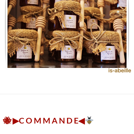
🐝 ▶︎C O M M A N D E◀︎