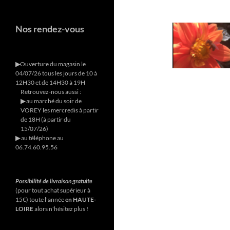
Nos rendez-vous
▶︎
Ouverture du magasin le
04/07/26 tous les jours de 10 à
12H30 et de 14H30 à 19H
Retrouvez-nous aussi :
▶︎
au marché du soir de
VOREY les mercredis à partir
de 18H (à partir du
15/07/26)
▶︎
au téléphone au
06.74.60.95.56
Possibilité de livraison gratuite
(pour tout achat supérieur à
15€) toute l'année
en HAUTE-
LOIRE
alors n'hésitez plus !