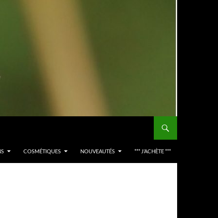
NS
COSMÉTIQUES
NOUVEAUTÉS
*** J’ACHÈTE ***