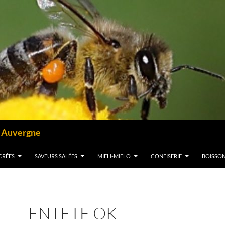
– Auvergne
CRÉES
SAVEURS SALÉES
MIELI-MIELO
CONFISERIE
BOISSO
ENTETE OK