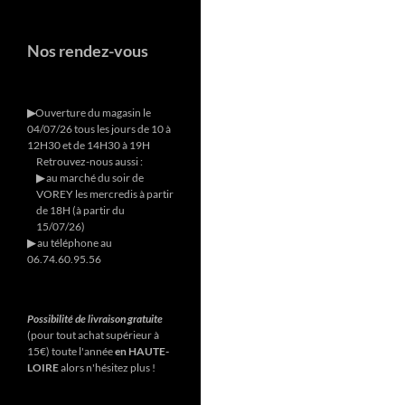
Nos rendez-vous
▶︎
Ouverture du magasin le
04/07/26 tous les jours de 10 à
12H30 et de 14H30 à 19H
Retrouvez-nous aussi :
▶︎
au marché du soir de
VOREY les mercredis à partir
de 18H (à partir du
15/07/26)
▶︎
au téléphone au
06.74.60.95.56
Possibilité de livraison gratuite
(pour tout achat supérieur à
15€) toute l'année
en HAUTE-
LOIRE
alors n'hésitez plus !