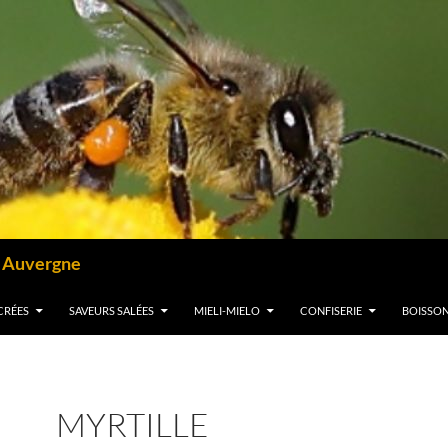
– Auvergne
CRÉES
SAVEURS SALÉES
MIELI-MIELO
CONFISERIE
BOISSO
MYRTILLE