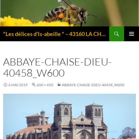
Aller
au
contenu
Recherche
"Les délices d'Is-abeille " – 43160 LA CHAISE-DIEU – Auvergne
MENU
PRINCI
ABBAYE-CHAISE-DIEU-
40458_W600
6 MAI 2019
600 × 450
ABBAYE-CHAISE-DIEU-40458_W600