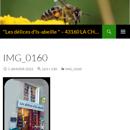
Aller
au
contenu
Recherche
"Les délices d'Is-abeille " – 43160 LA CHAISE-DIEU – Auvergne
MENU
PRINCI
IMG_0160
1 JANVIER 2022
163 × 230
IMG_0160