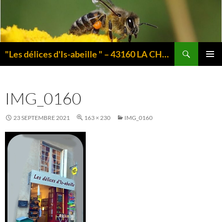
Aller
au
contenu
Recherche
"Les délices d'Is-abeille " – 43160 LA CHAISE-DIEU – Auvergne
MENU
PRINCI
IMG_0160
23 SEPTEMBRE 2021
163 × 230
IMG_0160