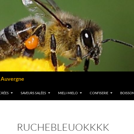
– Auvergne
CRÉES
SAVEURS SALÉES
MIELI-MIELO
CONFISERIE
BOISSO
RUCHEBLEUOKKKK