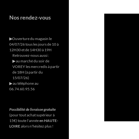
Nos rendez-vous
▶︎
Ouverture du magasin le
04/07/26 tous les jours de 10 à
12H30 et de 14H30 à 19H
Retrouvez-nous aussi :
▶︎
au marché du soir de
VOREY les mercredis à partir
de 18H (à partir du
15/07/26)
▶︎
au téléphone au
06.74.60.95.56
Possibilité de livraison gratuite
(pour tout achat supérieur à
15€) toute l'année
en HAUTE-
LOIRE
alors n'hésitez plus !