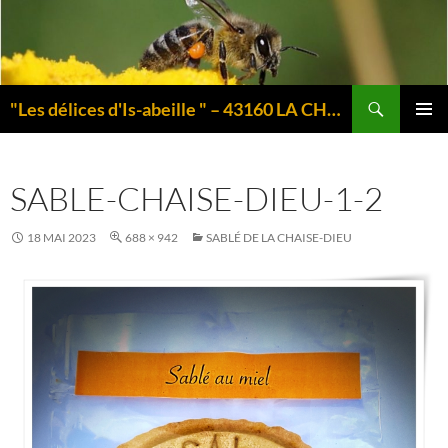
Aller
au
contenu
Recherche
"Les délices d'Is-abeille " – 43160 LA CHAISE-DIEU – Auvergne
MENU
PRINCI
SABLE-CHAISE-DIEU-1-2
18 MAI 2023
688 × 942
SABLÉ DE LA CHAISE-DIEU